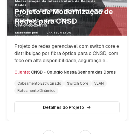
Projeto de Modernização de
Redes para CNSD
Projeto de redes gerenciavel com switch core e
distribuiçao por fibra óptica para o CNSD, com
foco em alta disponibilidade, segurança e
escalabilidade. O projeto incluiu cabeamento
Cliente:
CNSD - Colégio Nossa Senhora das Dores
estruturado, configuração de VLANs,
roteamento dinâmico e integração com
Cabeamento Estruturado
Switch Core
VLAN
sistemas de monitoramento de ativos e pontos
Roteamento Dinâmico
de acesso wifi com tecnologia roaming.
Detalhes do Projeto