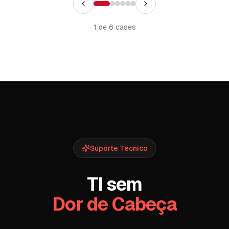
1
de
6
cases
Suporte Técnico
TI sem
Dor de Cabeça