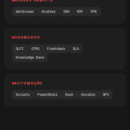
ACESSO REMOTO
GetScreen
AnyDesk
SSH
RDP
VPN
CHAMADOS
GLPI
OTRS
Freshdesk
SLA
Knowledge Base
AUTOMAÇÃO
Scripts
PowerShell
Bash
Ansible
GPO