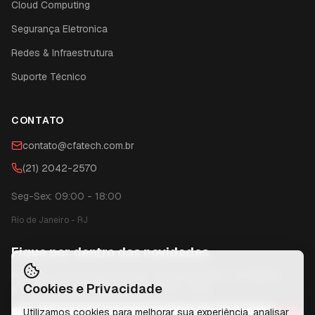
Cloud Computing
Segurança Eletronica
Redes & Infraestrutura
Suporte Técnico
CONTATO
contato@cfatech.com.br
(21) 2042-2570
Seg-Sex: 09:00 - 18:00
Rio de Janeiro
-
RJ
Fique por dentro das novidades
Receba conteúdos exclusivos, dicas técnicas e novidades
Cookies e Privacidade
sobre tecnologia diretamente no seu e-mail.
Utilizamos cookies para melhorar sua experiência, analisar