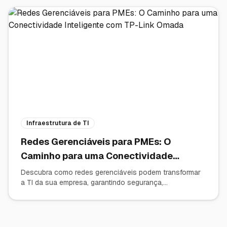
Infraestrutura de TI
Redes Gerenciáveis para PMEs: O
Caminho para uma Conectividade
Inteligente com TP-Link Omada
Descubra como redes gerenciáveis podem transformar
a TI da sua empresa, garantindo segurança,
desempenho e controle total. Saiba por que a solução
TP-Link Omada é a escolha ideal para PMEs.