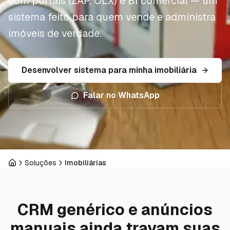
com portais (ZAP, OLX) e BI comercial — um
sistema feito para quem vende e administra
imóveis de verdade.
Desenvolver sistema para minha imobiliária
Falar no WhatsApp
Soluções
Imobiliárias
Início
CRM genérico e anúncios
manuais ainda travam suas