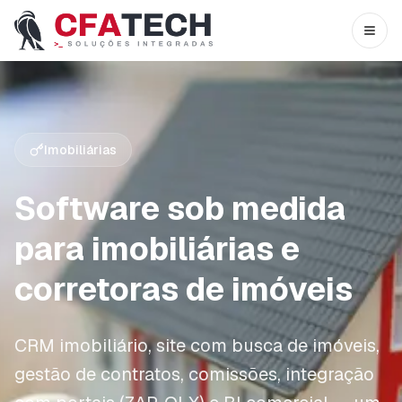
Pular para o conteúdo principal
Abri
Imobiliárias
Software sob medida
para imobiliárias e
corretoras de imóveis
CRM imobiliário, site com busca de imóveis,
gestão de contratos, comissões, integração