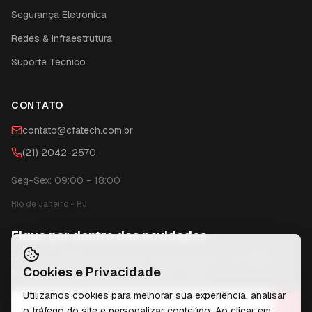
Segurança Eletronica
Redes & Infraestrutura
Suporte Técnico
CONTATO
contato@cfatech.com.br
(21) 2042-2570
Seg-Sex: 09:00 - 18:00
Rio de Janeiro
-
RJ
Fique por dentro das novidades
Receba conteúdos exclusivos, dicas técnicas e novidades
Cookies e Privacidade
sobre tecnologia diretamente no seu e-mail.
Utilizamos cookies para melhorar sua experiência, analisar
o tráfego do site e personalizar conteúdo. Ao clicar em