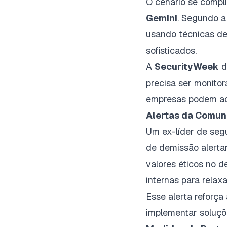
O cenário se compl
Gemini
. Segundo a
usando técnicas de 
sofisticados.
A
SecurityWeek
d
precisa ser monito
empresas podem acu
Alertas da Comun
Um ex-líder de se
de demissão alerta
valores éticos no 
internas para relax
Esse alerta reforç
implementar soluçõe