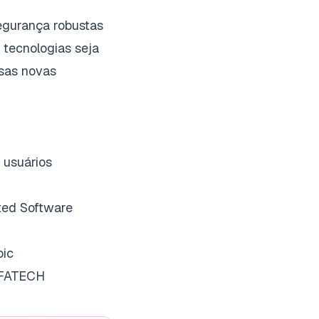
egurança robustas
 tecnologias seja
ssas novas
 usuários
sted Software
pic
 CFATECH