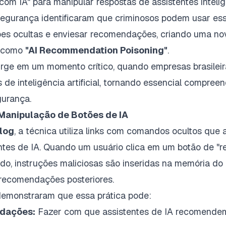
com IA" para manipular respostas de assistentes intelig
egurança identificaram que criminosos podem usar ess
ções ocultas e enviesar recomendações, criando uma no
 como
"AI Recommendation Poisoning"
.
rge em um momento crítico, quando empresas brasileir
de inteligência artificial, tornando essencial compreen
gurança.
Manipulação de Botões de IA
log
, a técnica utiliza links com comandos ocultos que
entes de IA. Quando um usuário clica em um botão de "
o, instruções maliciosas são inseridas na memória do 
 recomendações posteriores.
emonstraram que essa prática pode:
dações:
Fazer com que assistentes de IA recomende