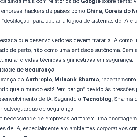
ica ainda mais com relatórios do
Google
sobre tentati
 empresa, hackers de países como
China
,
Coreia do N
"destilação" para copiar a lógica de sistemas de IA e 
estaca que desenvolvedores devem tratar a IA como 
rado de perto, não como uma entidade autônoma. Sem 
mular dívidas técnicas significativas em segurança.
idade de Segurança
gurança da
Anthropic
,
Mrinank Sharma
, recentemente
ndo que o mundo está "em perigo" devido às pressões
desenvolvimento de IA. Segundo o
Tecnoblog
, Sharma 
ar salvaguardas de segurança.
a a necessidade de empresas adotarem uma abordagem
s de IA, especialmente em ambientes corporativos crít