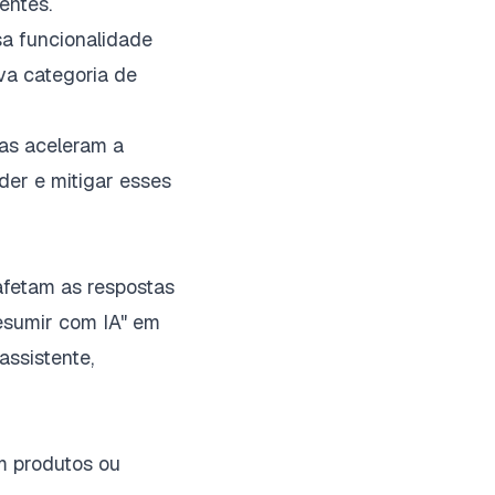
entes.
a funcionalidade
va categoria de
as aceleram a
der e mitigar esses
 afetam as respostas
resumir com IA" em
assistente,
m produtos ou