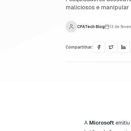
maliciosos e manipular r
CFATech Blog
13 de feve
Compartilhar:
A
Microsoft
emitiu