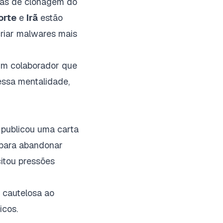
vas de clonagem do
orte
e
Irã
estão
criar malwares mais
um colaborador que
essa mentalidade,
 publicou uma carta
 para abandonar
citou pressões
 cautelosa ao
icos.