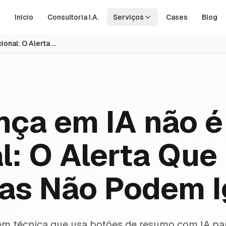
Início
Consultoria I.A.
Serviços
Cases
Blog
Segurança em IA não é opcional: O Alerta Que Empresas Não Podem Ignorar
ça em IA não é
l: O Alerta Que
as Não Podem I
m técnica que usa botões de resumo com IA pa