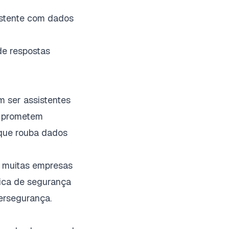
stente com dados
de respostas
 ser assistentes
s prometem
 que rouba dados
e muitas empresas
ica de segurança
bersegurança
.