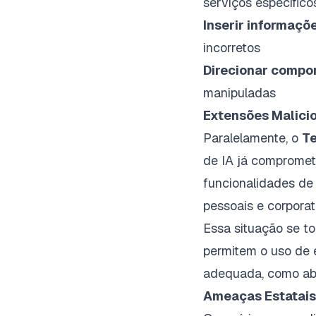
serviços específico
Inserir informaçõe
incorretos
Direcionar compo
manipuladas
Extensões Malici
Paralelamente, o
T
de IA já comprome
funcionalidades de 
pessoais e corporat
Essa situação se t
permitem o uso de 
adequada, como a
Ameaças Estatais