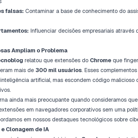
s
s falsas:
Contaminar a base de conhecimento do assi
rtamentos:
Influenciar decisões empresariais através 
osas Ampliam o Problema
ecnoblog
relatou que extensões do
Chrome
que fingem
teram mais de
300 mil usuários
. Esses complemento
inteligência artificial, mas escondem código malicioso
ivos.
orna ainda mais preocupante quando consideramos qu
extensões em navegadores corporativos sem uma polít
bordamos em nossos
destaques tecnológicos sobre ci
 e Clonagem de IA