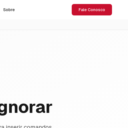
Sobre
Fale Conosco
gnorar
ra inserir comandos