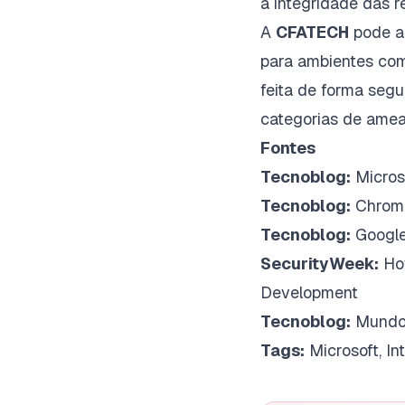
a integridade das r
A
CFATECH
pode ap
para ambientes com 
feita de forma seg
categorias de amea
Fontes
Tecnoblog:
Micros
Tecnoblog:
Chrome
Tecnoblog:
Google
SecurityWeek:
Ho
Development
Tecnoblog:
Mundo 
Tags:
Microsoft, In