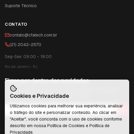
Suporte Técnico
CONTATO
contato@cfatech.com.br
(21) 2042-2570
Seg-Sex: 09:00 - 18:00
Rio de Janeiro
-
RJ
Fique por dentro das novidades
Receba conteúdos exclusivos, dicas técnicas e novidades
Cookies e Privacidade
sobre tecnologia diretamente no seu e-mail.
Utilizamos cookies para melhorar sua experiência, analisar
o tráfego do site e personalizar conteúdo. Ao clicar em
"Aceitar", você concorda com o uso de cookies conforme
descrito em nossa
Política de Cookies
e
Política de
Privacidade
.