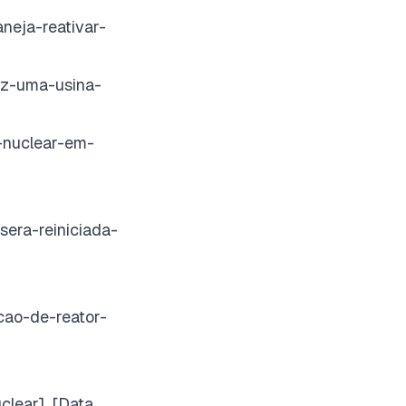
eja-reativar-
ez-uma-usina-
-nuclear-em-
era-reiniciada-
cao-de-reator-
clear], [Data