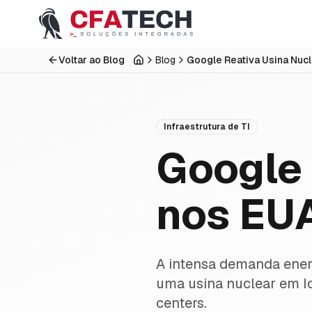
Pular para o conteúdo principal
Voltar ao Blog
Blog
Início
Infraestrutura de TI
Google 
nos EUA
A intensa demanda energé
uma usina nuclear em Iow
centers.