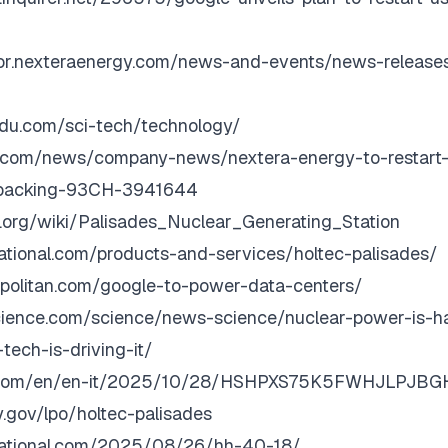
tor.nexteraenergy.com/news-and-events/news-releas
ndu.com/sci-tech/technology/
ng.com/news/company-news/nextera-energy-to-restart
e-backing-93CH-3941644
ia.org/wiki/Palisades_Nuclear_Generating_Station
rnational.com/products-and-services/holtec-palisades/
politan.com/google-to-power-data-centers/
ience.com/science/news-science/nuclear-power-is-h
ech-is-driving-it/
sun.com/en/en-it/2025/10/28/HSHPXS75K5FWHJLPJ
.gov/lpo/holtec-palisades
rnational.com/2025/08/26/hh-40-18/