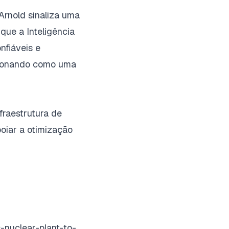
Arnold sinaliza uma
 que a Inteligência
onfiáveis e
icionando como uma
fraestrutura de
oiar a otimização
s-nuclear-plant-to-