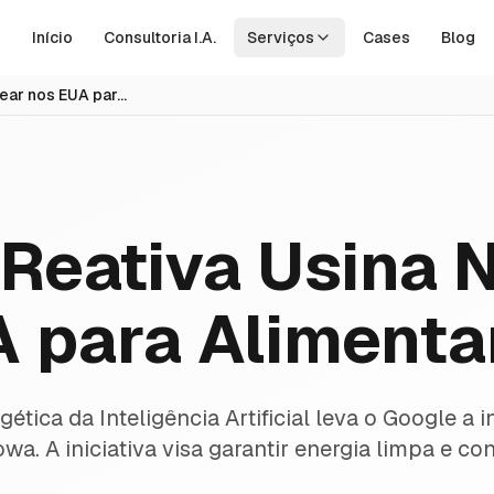
Início
Consultoria I.A.
Serviços
Cases
Blog
Google Reativa Usina Nuclear nos EUA para Alimentar IA
Reativa Usina 
 para Alimenta
tica da Inteligência Artificial leva o Google a i
a. A iniciativa visa garantir energia limpa e co