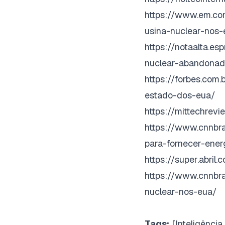
https://www.em.co
usina-nuclear-nos-
https://notaalta.e
nuclear-abandona
https://forbes.com
estado-dos-eua/
https://mittechrevi
https://www.cnnbra
para-fornecer-ener
https://super.abril
https://www.cnnbra
nuclear-nos-eua/
Tags:
[Inteligência