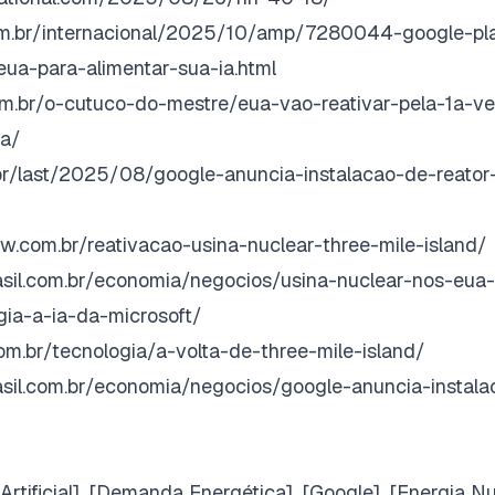
m.br/internacional/2025/10/amp/7280044-google-plan
eua-para-alimentar-sua-ia.html
spm.br/o-cutuco-do-mestre/eua-vao-reativar-pela-1a-v
da/
.br/last/2025/08/google-anuncia-instalacao-de-reator
ew.com.br/reativacao-usina-nuclear-three-mile-island/
sil.com.br/economia/negocios/usina-nuclear-nos-eua-s
gia-a-ia-da-microsoft/
.com.br/tecnologia/a-volta-de-three-mile-island/
sil.com.br/economia/negocios/google-anuncia-instala
 Artificial], [Demanda Energética], [Google], [Energia Nu