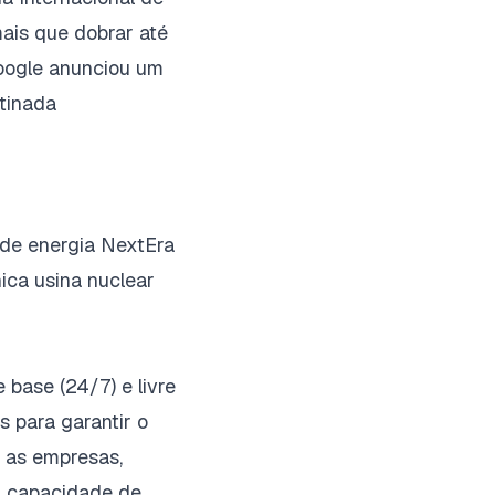
mais que dobrar até
Google anunciou um
stinada
 de energia NextEra
nica usina nuclear
 base (24/7) e livre
 para garantir o
o as empresas,
ir capacidade de