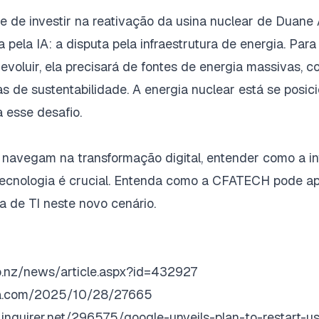
 de investir na reativação da usina nuclear de Duane 
 pela IA: a disputa pela infraestrutura de energia. Para
a evoluir, ela precisará de fontes de energia massivas, c
s de sustentabilidade. A energia nuclear está se pos
a esse desafio.
navegam na transformação digital, entender como a in
tecnologia é crucial. Entenda como a CFATECH pode ap
ra de TI neste novo cenário.
co.nz/news/article.aspx?id=432927
ma.com/2025/10/28/27665
n.inquirer.net/296575/google-unveils-plan-to-restart-u