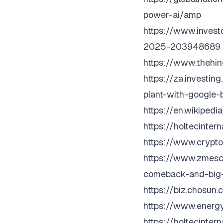
power-ai/amp
https://www.inves
2025-203948689
https://www.thehi
https://za.investi
plant-with-googl
https://en.wikiped
https://holtecinte
https://www.crypto
https://www.zmesc
comeback-and-big-t
https://biz.cho
https://www.energy
https://holtecinte