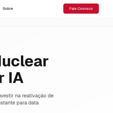
Sobre
Fale Conosco
Nuclear
r IA
nvestir na reativação de
nstante para data