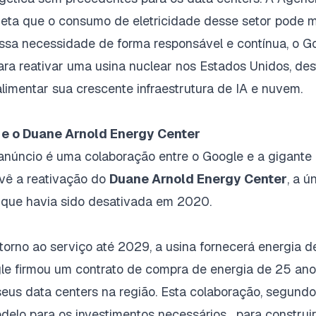
ojeta que o consumo de eletricidade desse setor pode 
essa necessidade de forma responsável e contínua, o 
ara reativar uma usina nuclear nos Estados Unidos, de
limentar sua crescente infraestrutura de IA e nuvem.
 e o Duane Arnold Energy Center
 anúncio é uma colaboração entre o Google e a gigante
evê a reativação do
Duane Arnold Energy Center
, a ú
 que havia sido desativada em 2020.
orno ao serviço até 2029, a usina fornecerá energia de
le firmou um contrato de compra de energia de 25 anos
seus data centers na região. Esta colaboração, segund
elo para os investimentos necessários... para constru