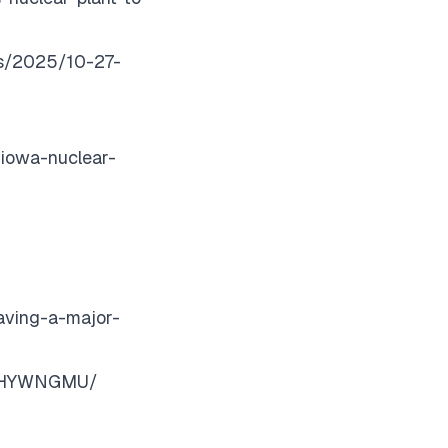
es/2025/10-27-
-iowa-nuclear-
aving-a-major-
BGHYWNGMU/