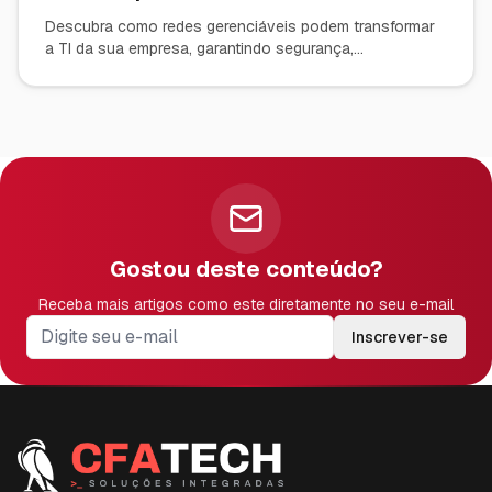
Inteligente com TP-Link Omada
Descubra como redes gerenciáveis podem transformar
a TI da sua empresa, garantindo segurança,
desempenho e controle total. Saiba por que a solução
TP-Link Omada é a escolha ideal para PMEs.
Gostou deste conteúdo?
Receba mais artigos como este diretamente no seu e-mail
Inscrever-se