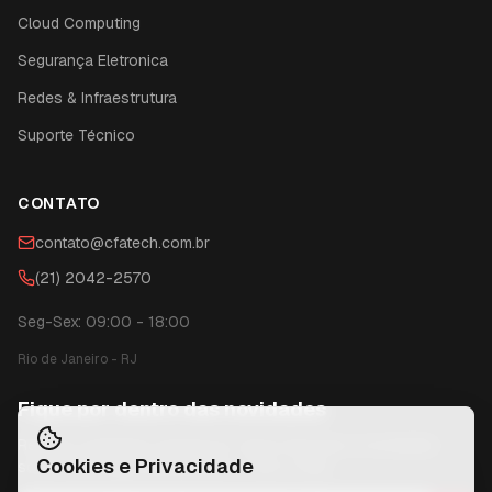
Cloud Computing
Segurança Eletronica
Redes & Infraestrutura
Suporte Técnico
CONTATO
contato@cfatech.com.br
(21) 2042-2570
Seg-Sex: 09:00 - 18:00
Rio de Janeiro
-
RJ
Fique por dentro das novidades
Receba conteúdos exclusivos, dicas técnicas e novidades
Cookies e Privacidade
sobre tecnologia diretamente no seu e-mail.