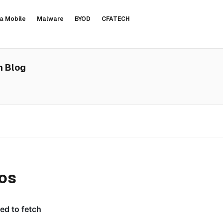
a Mobile
Malware
BYOD
CFATECH
h Blog
os