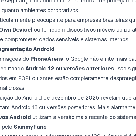
de segurança, criando uma "zona morta" de proteção q
s quanto ambientes corporativos.
ticularmente preocupante para empresas brasileiras qu
 Own Device)
ou fornecem dispositivos móveis corporat
de comprometer dados sensíveis e sistemas internos.
agmentação Android
ormações do
PhoneArena
, o Google não emite mais p
executando
Android 12 ou versões anteriores
. Isso si
os em 2021 ou antes estão completamente desprotegi
aliciosas.
ibuição do Android de dezembro de 2025 revelam que
am Android 13 ou versões posteriores. Mais alarmante
ivos Android
utilizam a versão mais recente do sistema
o pelo
SammyFans
.