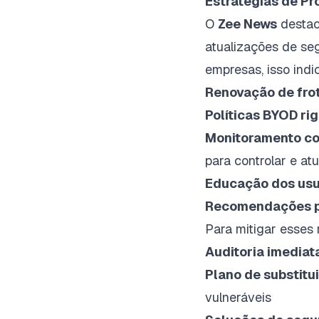
Estratégias de Pr
O
Zee News
destac
atualizações de se
empresas, isso indi
Renovação de fro
Políticas BYOD ri
Monitoramento co
para controlar e atu
Educação dos usu
Recomendações pa
Para mitigar esses 
Auditoria imediat
Plano de substitu
vulneráveis