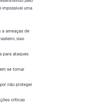
esenvolvido pelo
e impossível uma
os a ameaças de
sileiro, isso
a para ataques
em se tornar
por não proteger
ções críticas