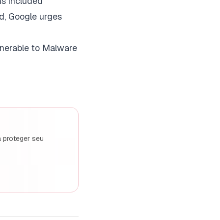
ns included
ed, Google urges
lnerable to Malware
a proteger seu