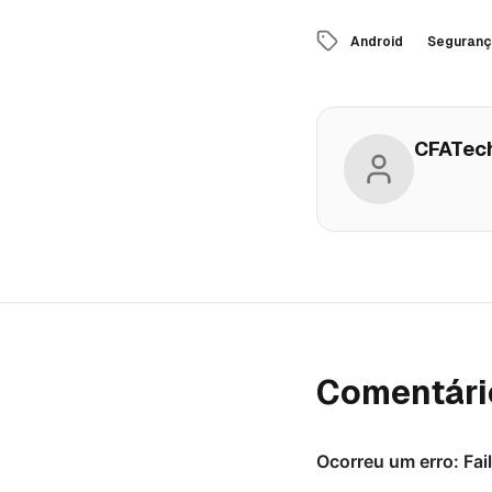
Android
Seguranç
CFATec
Comentári