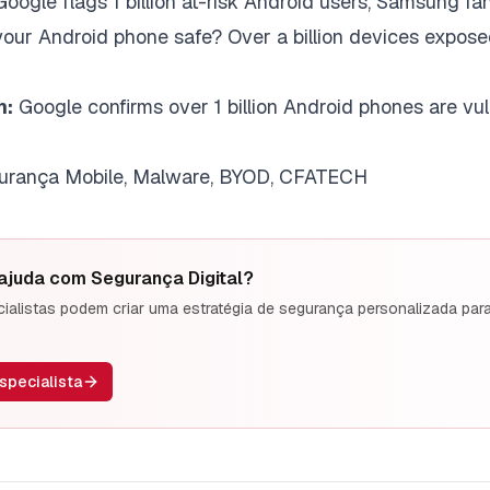
Google flags 1 billion at-risk Android users, Samsung fa
your Android phone safe? Over a billion devices expos
m:
Google confirms over 1 billion Android phones are vu
urança Mobile, Malware, BYOD, CFATECH
 ajuda com
Segurança Digital
?
alistas podem criar uma estratégia de segurança personalizada par
specialista