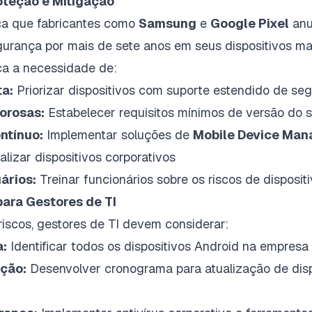
oteção e Mitigação
a que fabricantes como
Samsung
e
Google Pixel
anu
gurança por mais de sete anos em seus dispositivos ma
ca a necessidade de:
ta:
Priorizar dispositivos com suporte estendido de se
gorosas:
Estabelecer requisitos mínimos de versão do s
ntínuo:
Implementar soluções de
Mobile Device Ma
alizar dispositivos corporativos
ários:
Treinar funcionários sobre os riscos de disposit
ra Gestores de TI
riscos, gestores de TI devem considerar:
a:
Identificar todos os dispositivos Android na empresa
ição:
Desenvolver cronograma para atualização de disp