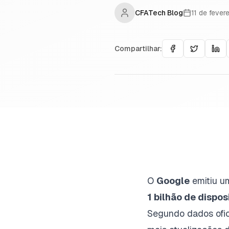
CFATech Blog
11 de fever
Compartilhar:
O
Google
emitiu um
1 bilhão de dispos
Segundo dados ofic