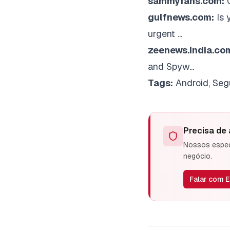
sammyfans.com:
gulfnews.com:
Is 
urgent ...
zeenews.india.co
and Spyw...
Tags:
Android, Seg
Precisa de
Nossos especi
negócio.
Falar com E