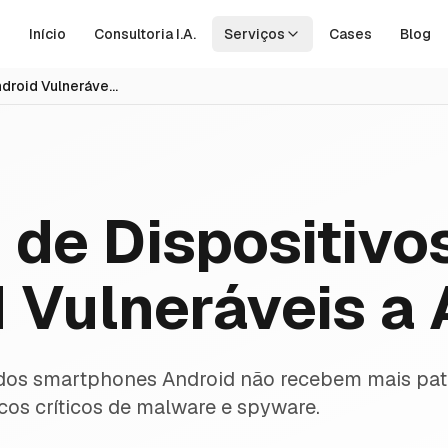
Início
Consultoria I.A.
Serviços
Cases
Blog
1 Bilhão de Dispositivos Android Vulneráveis a Ataques
o de Dispositivo
 Vulneráveis a
dos smartphones Android não recebem mais pat
os críticos de malware e spyware.