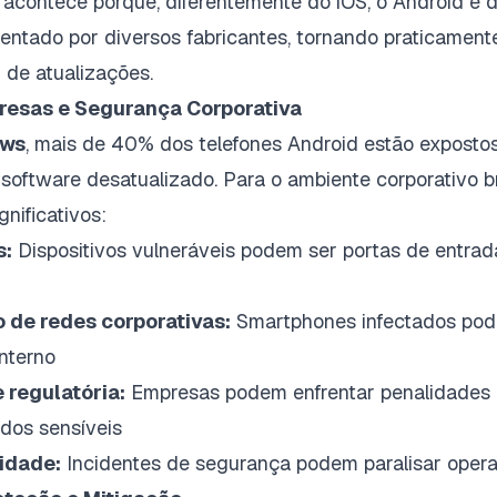
acontece porque, diferentemente do iOS, o Android é d
ntado por diversos fabricantes, tornando praticament
 de atualizações.
resas e Segurança Corporativa
ews
, mais de 40% dos telefones Android estão expost
oftware desatualizado. Para o ambiente corporativo bra
gnificativos:
s:
Dispositivos vulneráveis podem ser portas de entrad
de redes corporativas:
Smartphones infectados pod
nterno
 regulatória:
Empresas podem enfrentar penalidades 
os sensíveis
idade:
Incidentes de segurança podem paralisar opera