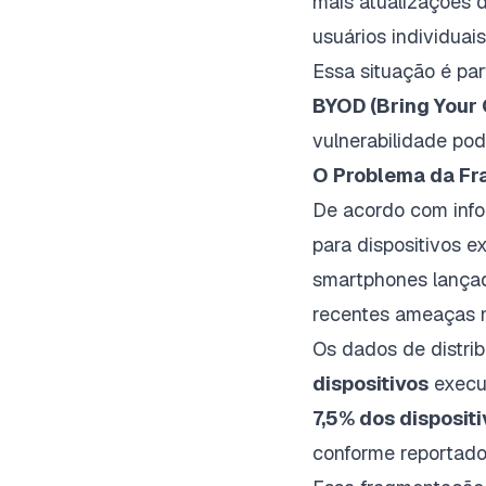
mais atualizações 
usuários individuai
Essa situação é par
BYOD (Bring Your
vulnerabilidade po
O Problema da Fr
De acordo com inf
para dispositivos 
smartphones lançad
recentes ameaças m
Os dados de distr
dispositivos
execut
7,5% dos disposit
conforme reportad