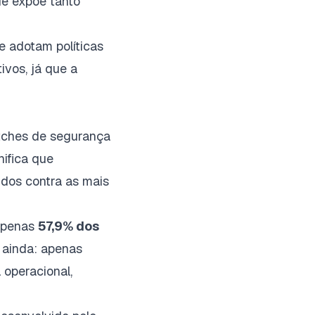
ue expõe tanto
e adotam políticas
ivos, já que a
atches de segurança
gnifica que
dos contra as mais
 apenas
57,9% dos
 ainda: apenas
 operacional,