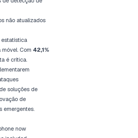
s de detecção de
vos não atualizados
estatística
ia móvel. Com
42,1%
 é crítica.
plementarem
 ataques
de soluções de
novação de
as emergentes.
w phone now