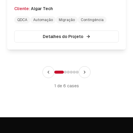
incluindo a migração planejada de todos os
Cliente:
Algar Tech
consumidores para o novo sistema com zero
impacto operacional.
QDCA
Automação
Migração
Contingência
Detalhes do Projeto
1
de
6
cases