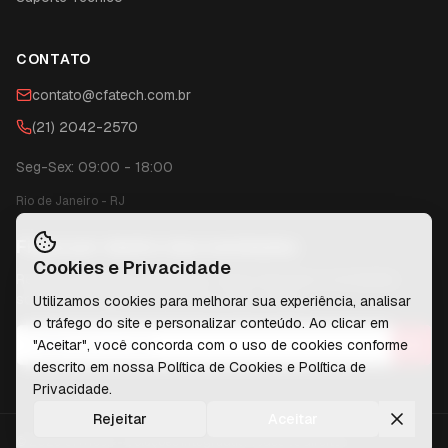
CONTATO
contato@cfatech.com.br
(21) 2042-2570
Seg-Sex: 09:00 - 18:00
Rio de Janeiro
-
RJ
Fique por dentro das novidades
Cookies e Privacidade
Receba conteúdos exclusivos, dicas técnicas e novidades
sobre tecnologia diretamente no seu e-mail.
Utilizamos cookies para melhorar sua experiência, analisar
o tráfego do site e personalizar conteúdo. Ao clicar em
"Aceitar", você concorda com o uso de cookies conforme
descrito em nossa
Política de Cookies
e
Política de
Privacidade
.
Rejeitar
Aceitar
©
2026
CFATech - Soluções Integradas
. Todos os direitos