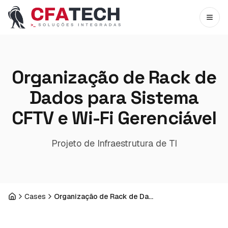
Pular para o conteúdo principal
Abri
Organização de Rack de
Dados para Sistema
CFTV e Wi-Fi Gerenciável
Projeto de Infraestrutura de TI
Cases
Organização de Rack de Dados para Sistema CFTV e Wi-Fi Gerenciável
Início