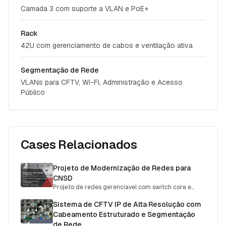
Camada 3 com suporte a VLAN e PoE+
Rack
42U com gerenciamento de cabos e ventilação ativa
Segmentação de Rede
VLANs para CFTV, Wi-Fi, Administração e Acesso
Público
Cases Relacionados
Projeto de Modernização de Redes para
CNSD
Projeto de redes gerenciavel com switch core e
distribuiçao por fibra óptica para o CNSD, com foco
em alta disponibilidade, segurança e escalabilidade.
Sistema de CFTV IP de Alta Resolução com
O projeto incluiu cabeamento estruturado,
Cabeamento Estruturado e Segmentação
configuração de VLANs, roteamento dinâmico e
de Rede