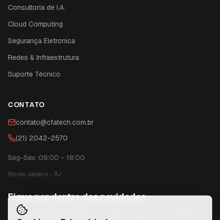
Consultoria de I.A.
Cloud Computing
Segurança Eletronica
Redes & Infraestrutura
Suporte Técnico
CONTATO
contato@cfatech.com.br
(21) 2042-2570
Seg-Sex: 09:00 - 18:00
Rio de Janeiro
-
RJ
Fique por dentro das novidades
Receba conteúdos exclusivos, dicas técnicas e novidades