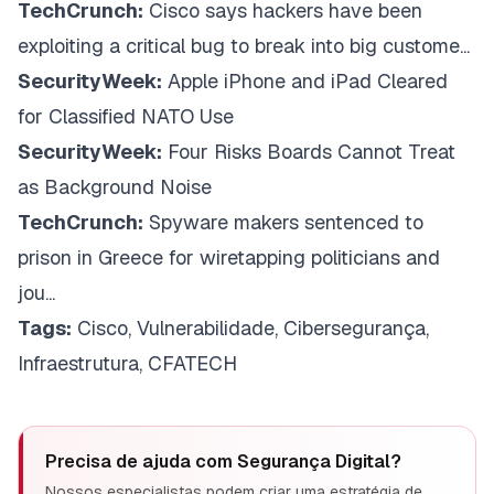
TechCrunch:
Cisco says hackers have been
exploiting a critical bug to break into big custome...
SecurityWeek:
Apple iPhone and iPad Cleared
for Classified NATO Use
SecurityWeek:
Four Risks Boards Cannot Treat
as Background Noise
TechCrunch:
Spyware makers sentenced to
prison in Greece for wiretapping politicians and
jou...
Tags:
Cisco, Vulnerabilidade, Cibersegurança,
Infraestrutura, CFATECH
Precisa de ajuda com
Segurança Digital
?
Nossos especialistas podem criar uma estratégia de