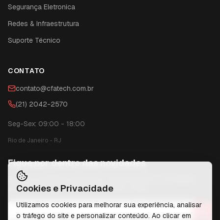
Segurança Eletronica
Redes & Infraestrutura
Suporte Técnico
CONTATO
contato@cfatech.com.br
(21) 2042-2570
Seg-Sex: 09:00 - 18:00
Rio de Janeiro
-
RJ
Fique por dentro das novidades
Receba conteúdos exclusivos, dicas técnicas e novidades
Cookies e Privacidade
sobre tecnologia diretamente no seu e-mail.
Utilizamos cookies para melhorar sua experiência, analisar
o tráfego do site e personalizar conteúdo. Ao clicar em