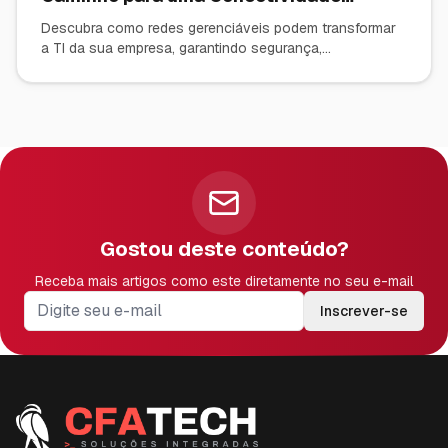
Inteligente com TP-Link Omada
Descubra como redes gerenciáveis podem transformar
a TI da sua empresa, garantindo segurança,
desempenho e controle total. Saiba por que a solução
TP-Link Omada é a escolha ideal para PMEs.
Gostou deste conteúdo?
Receba mais artigos como este diretamente no seu e-mail
Inscrever-se