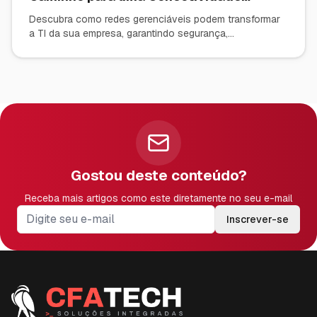
Inteligente com TP-Link Omada
Descubra como redes gerenciáveis podem transformar
a TI da sua empresa, garantindo segurança,
desempenho e controle total. Saiba por que a solução
TP-Link Omada é a escolha ideal para PMEs.
Gostou deste conteúdo?
Receba mais artigos como este diretamente no seu e-mail
Inscrever-se