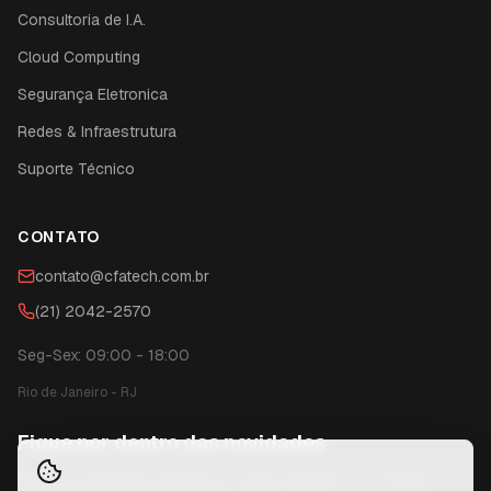
Consultoria de I.A.
Cloud Computing
Segurança Eletronica
Redes & Infraestrutura
Suporte Técnico
CONTATO
contato@cfatech.com.br
(21) 2042-2570
Seg-Sex: 09:00 - 18:00
Rio de Janeiro
-
RJ
Fique por dentro das novidades
Receba conteúdos exclusivos, dicas técnicas e novidades