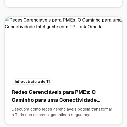
produtividade das empresas — e saiba como evitá-los.
Infraestrutura de TI
Redes Gerenciáveis para PMEs: O
Caminho para uma Conectividade
Inteligente com TP-Link Omada
Descubra como redes gerenciáveis podem transformar
a TI da sua empresa, garantindo segurança,
desempenho e controle total. Saiba por que a solução
TP-Link Omada é a escolha ideal para PMEs.