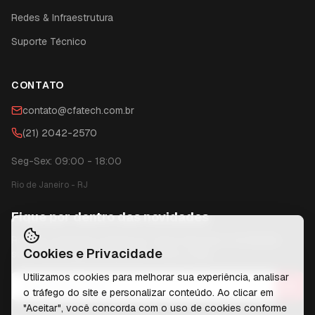
Redes & Infraestrutura
Suporte Técnico
CONTATO
contato@cfatech.com.br
(21) 2042-2570
Seg-Sex: 09:00 - 18:00
Rio de Janeiro
-
RJ
Fique por dentro das novidades
Receba conteúdos exclusivos, dicas técnicas e novidades
Cookies e Privacidade
sobre tecnologia diretamente no seu e-mail.
Utilizamos cookies para melhorar sua experiência, analisar
o tráfego do site e personalizar conteúdo. Ao clicar em
"Aceitar", você concorda com o uso de cookies conforme